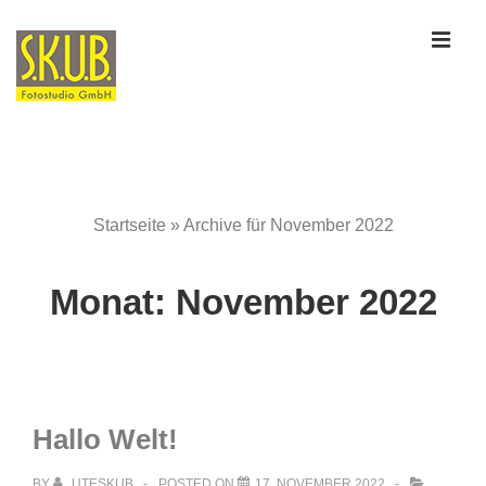
↓
ME
Zum
Inhalt
Main
Navigation
Startseite
»
Archive für November 2022
Monat:
November 2022
Hallo Welt!
BY
UTESKUB
POSTED ON
17. NOVEMBER 2022